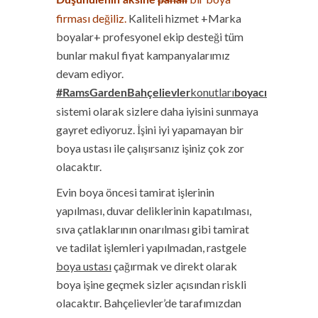
Düşünülenin aksine
pahalı
firması değiliz.
Kaliteli hizmet +Marka
boyalar+ profesyonel ekip desteği tüm
bunlar makul fiyat
kampanyalarımız
devam ediyor.
konutları
#RamsGardenBahçelievler
boyacı
sistemi olarak sizlere daha iyisini sunmaya
gayret ediyoruz. İşini iyi yapamayan bir
boya ustası ile çalışırsanız işiniz çok zor
olacaktır.
Evin boya öncesi tamirat işlerinin
yapılması, duvar deliklerinin kapatılması,
sıva çatlaklarının onarılması gibi tamirat
ve tadilat işlemleri yapılmadan, rastgele
boya ustası
çağırmak ve direkt olarak
boya işine geçmek sizler açısından riskli
olacaktır. Bahçelievler’de tarafımızdan