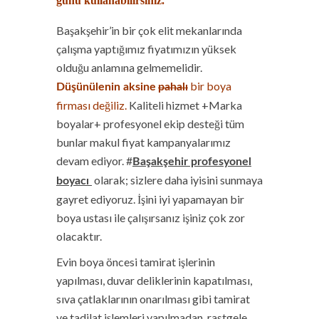
günü kullanabilirsiniz.
Başakşehir’in bir çok elit mekanlarında
çalışma yaptığımız fiyatımızın yüksek
olduğu anlamına gelmemelidir.
bir boya
Düşünülenin aksine
pahalı
firması değiliz.
Kaliteli hizmet +Marka
boyalar+ profesyonel ekip desteği tüm
bunlar makul fiyat
kampanyalarımız
devam ediyor. #
Başakşehir
profesyonel
olarak; sizlere daha iyisini sunmaya
boyacı
gayret ediyoruz. İşini iyi yapamayan bir
boya ustası ile çalışırsanız işiniz çok zor
olacaktır.
Evin boya öncesi tamirat işlerinin
yapılması, duvar deliklerinin kapatılması,
sıva çatlaklarının onarılması gibi tamirat
ve tadilat işlemleri yapılmadan, rastgele