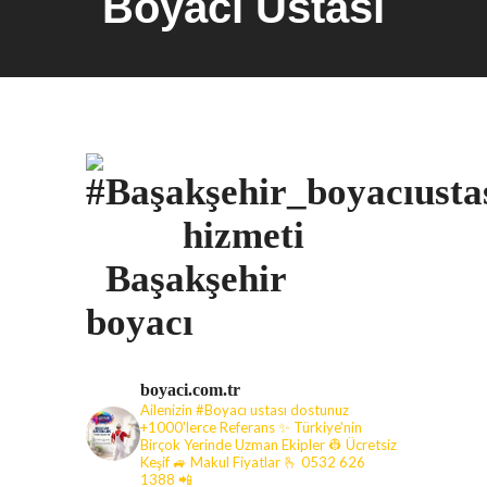
Boyacı Ustası
#
Başakşehir
boyacı
boyaci.com.tr
Ailenizin #Boyacı ustası dostunuz
+1000'lerce Referans ✨ Türkiye'nin
Birçok Yerinde Uzman Ekipler 👷 Ücretsiz
Keşif 🚙 Makul Fiyatlar
🫰 0532 626
1388 📲