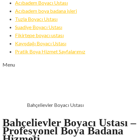
Acıbadem Boyacı Ustası
Acıbadem boya badana işleri
Tuzla Boyacı Ustası
Suadiye Boyacı Ustası
Fikirtepe boyacı ustası
Kayışdağı Boyacı Ustası
Pratik Boya Hizmet Sayfalarımız
Menu
BAHÇELIEVLER BOYACI
USTASI
Bahçelievler Boyacı Ustası
ANA SAYFA
Bahçelievler Boyacı Ustası –
Profesyonel Boya Badana
Hizmeti