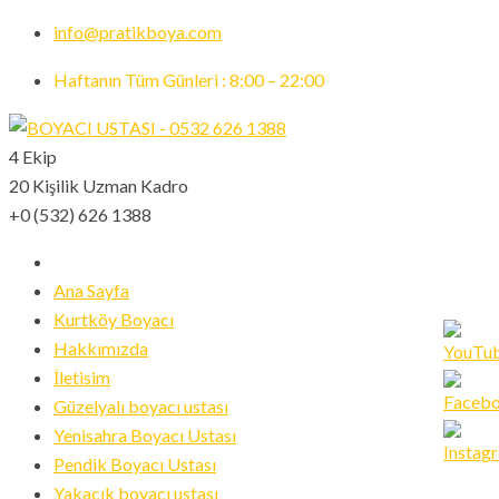
info@pratikboya.com
Haftanın Tüm Günleri : 8:00 – 22:00
4 Ekip
20 Kişilik Uzman Kadro
+0 (532) 626 1388
Ana Sayfa
Kurtköy Boyacı
Hakkımızda
İletisim
Güzelyalı boyacı ustası
Set
Yenisahra Boyacı Ustası
Youtub
Pendik Boyacı Ustası
Channe
Yakacık boyacı ustası