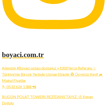
boyaci.com.tr
Ailenizin #Boyacı ustası dostunuz +1000'lerce Referans ✨
Türkiye'nin Birçok Yerinde Uzman Ekipler 👷 Ücretsiz Keşif 🚙
Makul Fiyatlar
🫰 0532 626 1388 📲
BUGÜN POLAT TOWERS REZİDANS’TAYIZ. 🎨 Kenan
Doğulu