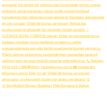
🎨 Beylikdüzü Boyacı Badana | Villa Boyama & Bakım