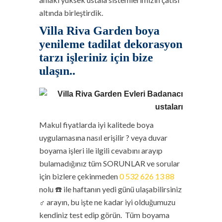
altında birleştirdik.
Villa Riva Garden boya
yenileme tadilat dekorasyon
tarzı işleriniz için bize
ulaşın..
Makul fiyatlarda iyi kalitede boya
uygulamasına nasıl erişilir ? veya duvar
boyama işleri ile ilgili cevabını arayıp
bulamadığınız tüm SORUNLAR ve sorular
için bizlere çekinmeden
0 532 626 13 88
nolu ☎️ ile haftanın yedi günü ulaşabilirsiniz
‍♂️ arayın, bu işte ne kadar iyi olduğumuzu
kendiniz test edip görün. Tüm boyama