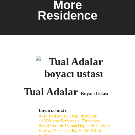
More
Residence
Tual Adalar
Boyacı Ustası
boyaci.com.tr
Ailenizin #Boyacı ustası dostunuz
+1000'lerce Referans ✨ Türkiye'nin
Birçok Yerinde Uzman Ekipler 👷 Ücretsiz
Keşif 🚙 Makul Fiyatlar
🫰 0532 626