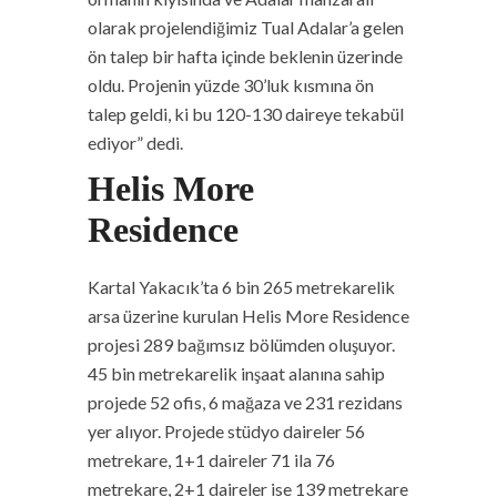
olarak projelendiğimiz Tual Adalar’a gelen
ön talep bir hafta içinde beklenin üzerinde
oldu. Projenin yüzde 30’luk kısmına ön
talep geldi, ki bu 120-130 daireye tekabül
ediyor” dedi.
Helis More
Residence
Kartal Yakacık’ta 6 bin 265 metrekarelik
arsa üzerine kurulan Helis More Residence
projesi 289 bağımsız bölümden oluşuyor.
45 bin metrekarelik inşaat alanına sahip
projede 52 ofis, 6 mağaza ve 231 rezidans
yer alıyor. Projede stüdyo daireler 56
metrekare, 1+1 daireler 71 ila 76
metrekare, 2+1 daireler ise 139 metrekare