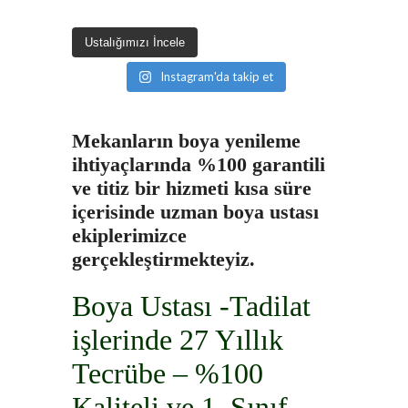
Ustalığımızı İncele
Instagram'da takip et
Mekanların boya yenileme
ihtiyaçlarında %100 garantili
ve titiz bir hizmeti kısa süre
içerisinde uzman boya ustası
ekiplerimizce
gerçekleştirmekteyiz.
B
oya Ustası -Tadilat
işlerinde 27 Yıllık
Tecrübe – %100
Kaliteli ve 1. Sınıf