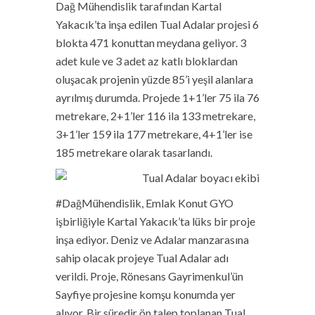
Dağ Mühendislik tarafından Kartal
Yakacık’ta inşa edilen Tual Adalar projesi 6
blokta 471 konuttan meydana geliyor. 3
adet kule ve 3 adet az katlı bloklardan
oluşacak projenin yüzde 85’i yeşil alanlara
ayrılmış durumda. Projede 1+1’ler 75 ila 76
metrekare, 2+1’ler 116 ila 133 metrekare,
3+1’ler 159 ila 177 metrekare, 4+1’ler ise
185 metrekare olarak tasarlandı.
#DağMühendislik, Emlak Konut GYO
işbirliğiyle Kartal Yakacık’ta lüks bir proje
inşa ediyor. Deniz ve Adalar manzarasına
sahip olacak projeye Tual Adalar adı
verildi. Proje, Rönesans Gayrimenkul’ün
Sayfiye projesine komşu konumda yer
alıyor. Bir süredir ön talep toplanan Tual