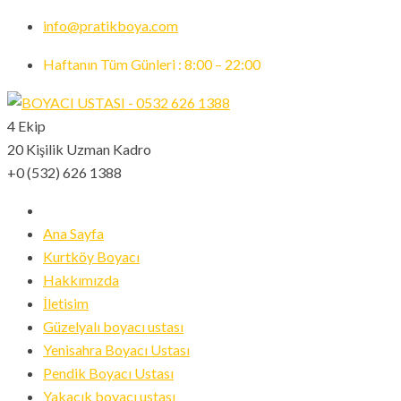
info@pratikboya.com
Haftanın Tüm Günleri : 8:00 – 22:00
4 Ekip
20 Kişilik Uzman Kadro
+0 (532) 626 1388
Ana Sayfa
Kurtköy Boyacı
Hakkımızda
İletisim
Güzelyalı boyacı ustası
Yenisahra Boyacı Ustası
Pendik Boyacı Ustası
Yakacık boyacı ustası