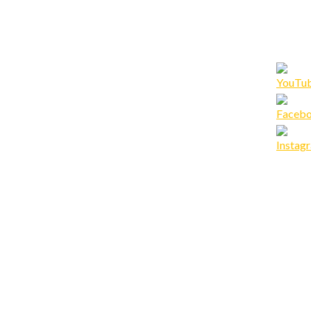
Set
Youtub
Channe
ID