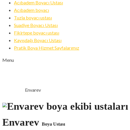
Acıbadem Boyacı Ustası
Acıbadem boyacı
Tuzla boyacı ustası
Suadiye Boyacı Ustası
Fikirtepe boyacı ustası
Kayışdağı Boyacı Ustası
Pratik Boya Hizmet Sayfalarımız
Menu
ENVAREV
Envarev
ANA SAYFA
Envarev
Boya Ustası