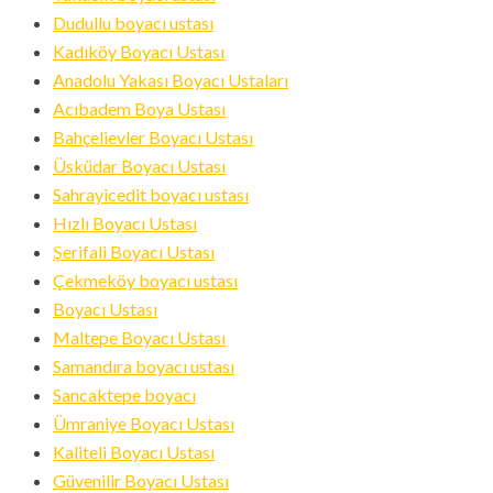
Dudullu boyacı ustası
Kadıköy Boyacı Ustası
Anadolu Yakası Boyacı Ustaları
Acıbadem Boya Ustası
Bahçelievler Boyacı Ustası
Üsküdar Boyacı Ustası
Sahrayicedit boyacı ustası
Hızlı Boyacı Ustası
Şerifali Boyacı Ustası
Çekmeköy boyacı ustası
Boyacı Ustası
Maltepe Boyacı Ustası
Samandıra boyacı ustası
Sancaktepe boyacı
Ümraniye Boyacı Ustası
Kaliteli Boyacı Ustası
Güvenilir Boyacı Ustası