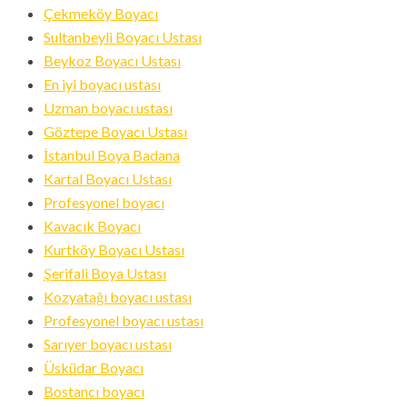
Çekmeköy Boyacı
Sultanbeyli Boyacı Ustası
Beykoz Boyacı Ustası
En iyi boyacı ustası
Uzman boyacı ustası
Göztepe Boyacı Ustası
İstanbul Boya Badana
Kartal Boyacı Ustası
Profesyonel boyacı
Kavacık Boyacı
Kurtköy Boyacı Ustası
Şerifali Boya Ustası
Kozyatağı boyacı ustası
Profesyonel boyacı ustası
Sarıyer boyacı ustası
Üsküdar Boyacı
Bostancı boyacı