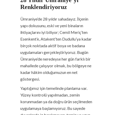
28 Yıldır Ümraniye’yi
Renklendiriyoruz
Ümraniye’de 28 yıldır sahadayız. İlçenin
yapı dokusunu, eski ve yeni binaların
ihtiyaçlarını iyi biliyor; Cemil Meriç’ten
Esenkent’e, Atakent’ten Dudullu’ya kadar
birçok noktada aktif boya ve badana
uygulamaları gerçekleştiriyoruz. Bugün
Ümraniye’de neredeyse her gün farklı bir
mahallede çalışıyor olmak, bu bölgeye ne
kadar hâkim olduğumuzun en net
göstergesi.
Yaptığımız işin temelinde planlama var.
Yüzey kontrolü yapılmadan, zemin
korunmadan ya da doğru ürün seçilmeden
uygulamaya başlamıyoruz. Bu sayede
duvarlarda iz bırakmayan, temiz ve uzun