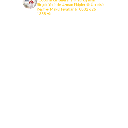
+1000'lerce Referans ✨ Türkiye'nin
Birçok Yerinde Uzman Ekipler 👷 Ücretsiz
Keşif 🚙 Makul Fiyatlar
🫰 0532 626
1388 📲