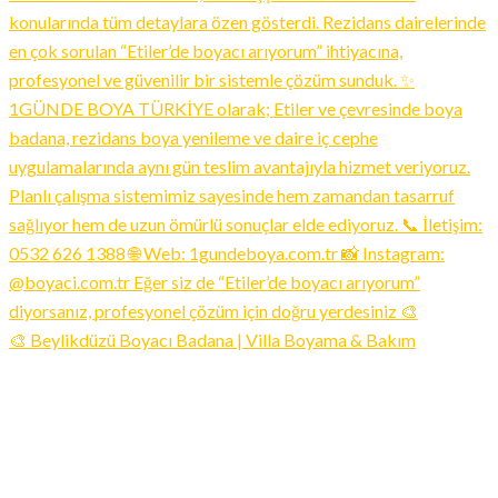
🎨 Beylikdüzü Boyacı Badana | Villa Boyama & Bakım