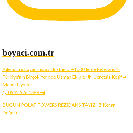
boyaci.com.tr
Ailenizin #Boyacı ustası dostunuz +1000'lerce Referans ✨
Türkiye'nin Birçok Yerinde Uzman Ekipler 👷 Ücretsiz Keşif 🚙
Makul Fiyatlar
🫰 0532 626 1388 📲
BUGÜN POLAT TOWERS REZİDANS’TAYIZ. 🎨 Kenan
Doğulu