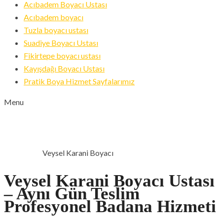
Acıbadem Boyacı Ustası
Acıbadem boyacı
Tuzla boyacı ustası
Suadiye Boyacı Ustası
Fikirtepe boyacı ustası
Kayışdağı Boyacı Ustası
Pratik Boya Hizmet Sayfalarımız
Menu
VEYSEL KARANI BOYACI
Veysel Karani Boyacı
ANA SAYFA
Veysel Karani Boyacı Ustası
– Aynı Gün Teslim
Profesyonel Badana Hizmeti