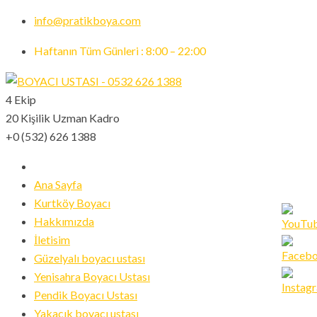
info@pratikboya.com
Haftanın Tüm Günleri : 8:00 – 22:00
4 Ekip
20 Kişilik Uzman Kadro
+0 (532) 626 1388
Ana Sayfa
Kurtköy Boyacı
Hakkımızda
İletisim
Güzelyalı boyacı ustası
Set
Yenisahra Boyacı Ustası
Youtub
Pendik Boyacı Ustası
Channe
Yakacık boyacı ustası