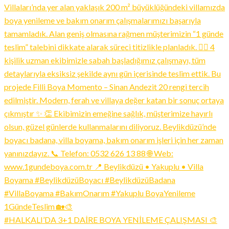
#HALKALI’DA 3+1 DAİRE BOYA YENİLEME ÇALIŞMASI 🎨