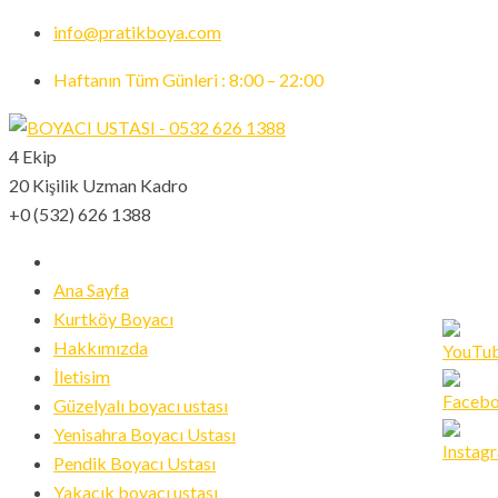
info@pratikboya.com
Haftanın Tüm Günleri : 8:00 – 22:00
4 Ekip
20 Kişilik Uzman Kadro
+0 (532) 626 1388
Ana Sayfa
Kurtköy Boyacı
Hakkımızda
İletisim
Güzelyalı boyacı ustası
Set
Yenisahra Boyacı Ustası
Youtub
Pendik Boyacı Ustası
Channe
Yakacık boyacı ustası