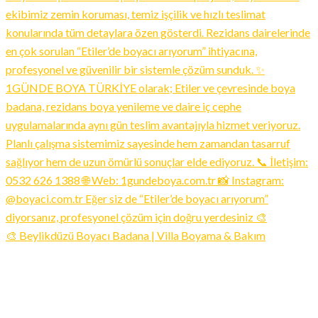
🎨 Beylikdüzü Boyacı Badana | Villa Boyama & Bakım