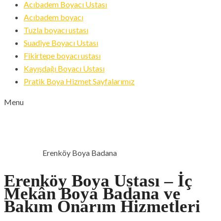
Acıbadem Boyacı Ustası
Acıbadem boyacı
Tuzla boyacı ustası
Suadiye Boyacı Ustası
Fikirtepe boyacı ustası
Kayışdağı Boyacı Ustası
Pratik Boya Hizmet Sayfalarımız
Menu
ERENKÖY BOYA BADANA
Erenköy Boya Badana
ANA SAYFA
Erenköy Boya Ustası – İç
Mekân Boya Badana ve
Bakım Onarım Hizmetleri