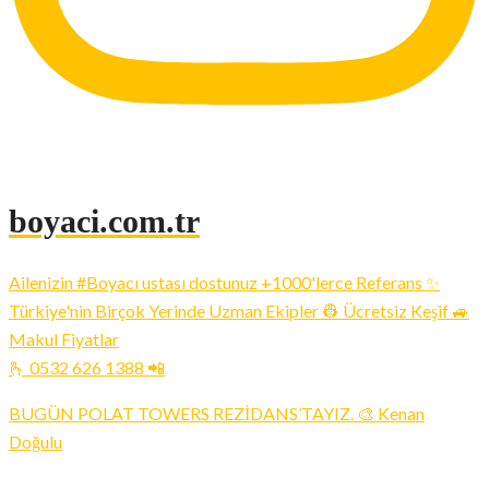
boyaci.com.tr
Ailenizin #Boyacı ustası dostunuz +1000'lerce Referans ✨
Türkiye'nin Birçok Yerinde Uzman Ekipler 👷 Ücretsiz Keşif 🚙
Makul Fiyatlar
🫰 0532 626 1388 📲
BUGÜN POLAT TOWERS REZİDANS’TAYIZ. 🎨 Kenan
Doğulu