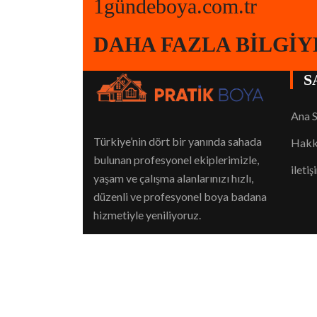
1gündeboya.com.tr
DAHA FAZLA BILGIYE
S
Ana 
Türkiye’nin dört bir yanında sahada
Hakk
bulunan profesyonel ekiplerimizle,
iletiş
yaşam ve çalışma alanlarınızı hızlı,
düzenli ve profesyonel boya badana
hizmetiyle yeniliyoruz.