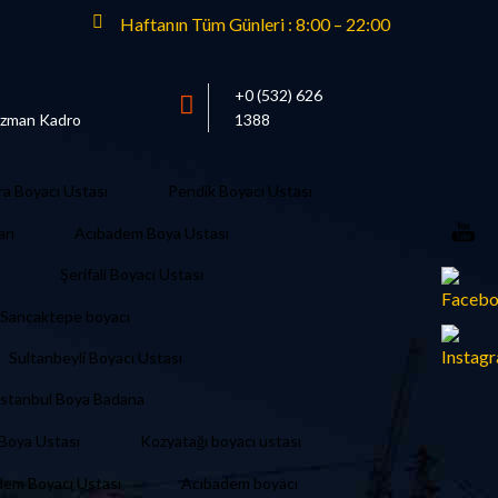
Haftanın Tüm Günleri : 8:00 – 22:00
+0 (532) 626
 Uzman Kadro
1388
ra Boyacı Ustası
Pendik Boyacı Ustası
arı
Acıbadem Boya Ustası
Şerifali Boyacı Ustası
Sancaktepe boyacı
Sultanbeyli Boyacı Ustası
İstanbul Boya Badana
i Boya Ustası
Kozyatağı boyacı ustası
dem Boyacı Ustası
Acıbadem boyacı