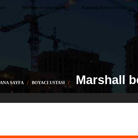
Kayışdağı Boyacı Ustası
ası
Fikirtepe boyacı ustası
Marshall b
ANA SAYFA
BOYACI USTASI