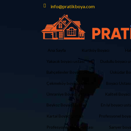
info@pratikboya.com
Ana Sayfa
Kurtköy Boyacı
Ha
Yakacık boyacı ustası
Dudullu boyacı u
Bahçelievler Boyacı Ustası
Üsküdar Bo
Çekmeköy boyacı ustası
Boyacı Ustası
Ümraniye Boyacı Ustası
Kaliteli Boyacı
Beykoz Boyacı Ustası
En iyi boyacı ust
Kartal Boyacı Ustası
Profesyonel boya
Profesyonel boyacı ustası
Sarıyer boya