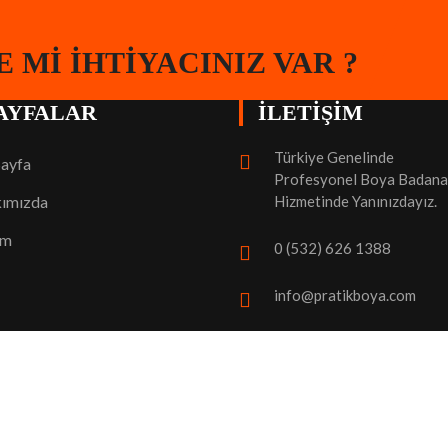
 MI İHTIYACINIZ VAR ?
AYFALAR
İLETİŞİM
Türkiye Genelinde
Sayfa
Profesyonel Boya Badana
Hizmetinde Yanınızdayız.
ımızda
im
0 (532) 626 1388
info@pratikboya.com
A