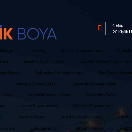
4 Ekip
20 Kişilik
İletisim
kkımızda
Güzelyalı boyacı ustası
Yenisah
stası
Kadıköy Boyacı Ustası
Anadolu Yakası Boyacı Ustal
yacı Ustası
Sahrayicedit boyacı ustası
Hızlı Boyacı Ustası
Maltepe Boyacı Ustası
Samandıra boyacı ustası
 Ustası
Güvenilir Boyacı Ustası
Çekmeköy Boyacı
ası
Uzman boyacı ustası
Göztepe Boyacı Ustası
Şerifal
cı
Kavacık Boyacı
Kurtköy Boyacı Ustası
cı ustası
Üsküdar Boyacı
Bostancı boyacı
Acıba