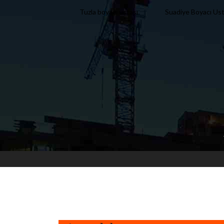
Tuzla boyacı ustası
Suadiye Boyacı Ust