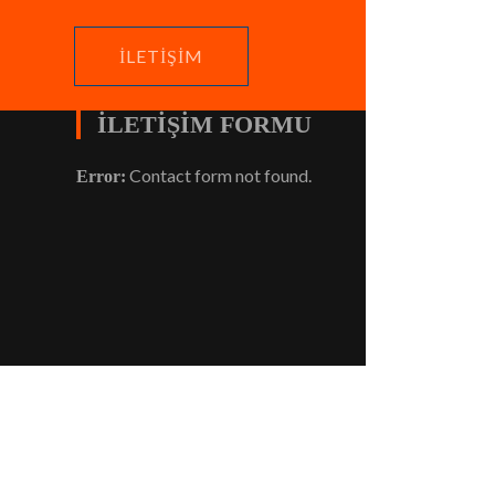
İLETIŞIM
İLETIŞIM FORMU
Contact form not found.
Error:
na Sayfa
Kurtköy Boyacı
Hakkımızda
İletisim
Güzelyalı boyacı ustası