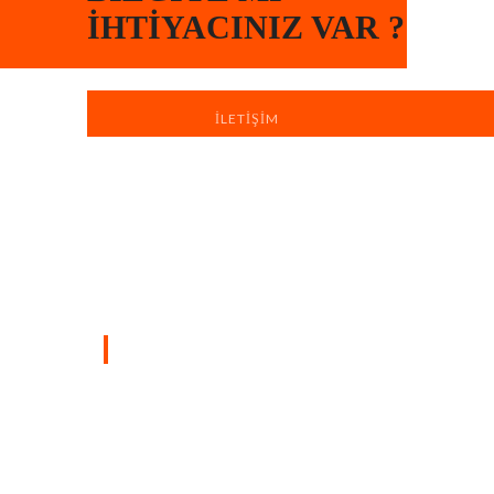
İHTIYACINIZ VAR ?
İLETIŞIM
Türkiye’nin dört bir yanında sahada
bulunan profesyonel ekiplerimizle, yaşam
ve çalışma alanlarınızı hızlı, düzenli ve
profesyonel boya badana hizmetiyle
yeniliyoruz.
SAYFALAR
Ana Sayfa
Hakkımızda
iletişim