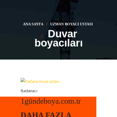
ANA SAYFA
UZMAN BOYACI USTASI
Duvar
boyacıları
Badanacı
1gündeboya.com.tr
DAHA FAZLA