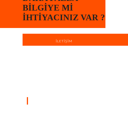
BILGIYE MI
İHTIYACINIZ VAR ?
İLETIŞIM
Türkiye’nin dört bir yanında sahada
bulunan profesyonel ekiplerimizle, yaşam
ve çalışma alanlarınızı hızlı, düzenli ve
profesyonel boya badana hizmetiyle
yeniliyoruz.
SAYFALAR
Ana Sayfa
Hakkımızda