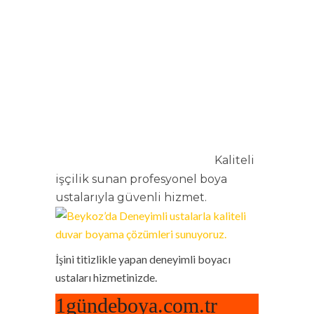
KALITELI IŞÇILIK
SUNAN
PROFESYONEL
BOYA
USTALARIYLA
GÜVENLI HIZMET.
Kaliteli
ANA SAYFA
TECRÜBELI USTALAR
işçilik sunan profesyonel boya
ustalarıyla güvenli hizmet.
İşini titizlikle yapan deneyimli boyacı
ustaları hizmetinizde.
1gündeboya.com.tr