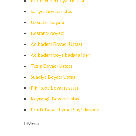
Profesyonel boyacı ustası
Sarıyer boyacı ustası
Üsküdar Boyacı
Bostancı boyacı
Acıbadem Boyacı Ustası
Acıbadem boya badana işleri
Tuzla Boyacı Ustası
Suadiye Boyacı Ustası
Fikirtepe boyacı ustası
Kayışdağı Boyacı Ustası
Pratik Boya Hizmet Sayfalarımız
Menu