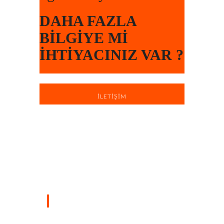
DAHA FAZLA
BILGIYE MI
İHTIYACINIZ VAR ?
İLETIŞIM
Türkiye’nin dört bir yanında sahada
bulunan profesyonel ekiplerimizle, yaşam
ve çalışma alanlarınızı hızlı, düzenli ve
profesyonel boya badana hizmetiyle
yeniliyoruz.
SAYFALAR
Ana Sayfa