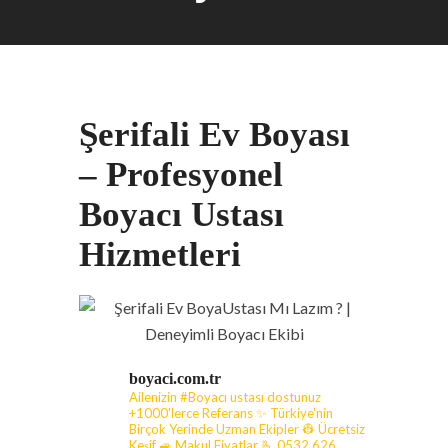
Şerifali Ev Boyası
– Profesyonel
Boyacı Ustası
Hizmetleri
boyaci.com.tr
Ailenizin #Boyacı ustası dostunuz
+1000'lerce Referans ✨ Türkiye'nin
Birçok Yerinde Uzman Ekipler 👷 Ücretsiz
Keşif 🚙 Makul Fiyatlar
🫰 0532 626