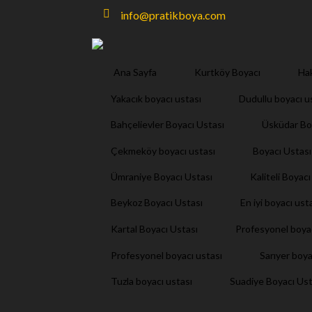
info@pratikboya.com
Ana Sayfa
Kurtköy Boyacı
Ha
Yakacık boyacı ustası
Dudullu boyacı u
Bahçelievler Boyacı Ustası
Üsküdar Bo
Çekmeköy boyacı ustası
Boyacı Ustası
Ümraniye Boyacı Ustası
Kaliteli Boyacı
Beykoz Boyacı Ustası
En iyi boyacı ust
Kartal Boyacı Ustası
Profesyonel boya
Profesyonel boyacı ustası
Sarıyer boya
Tuzla boyacı ustası
Suadiye Boyacı Ust