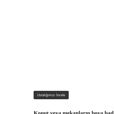
Ustalığımızı İncele
Konut veya mekanların boya bada