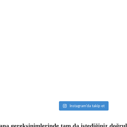
Instagram'da takip et
na gereksinimlerinde tam da istediğiniz doğru