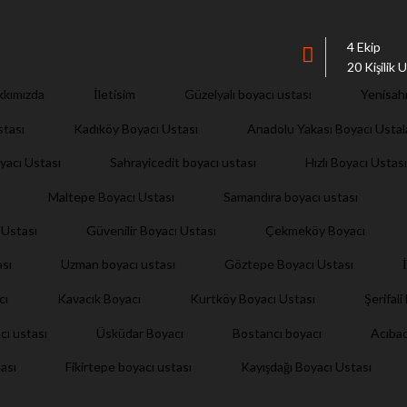
4 Ekip
20 Kişilik
İletisim
kkımızda
Güzelyalı boyacı ustası
Yenisah
stası
Kadıköy Boyacı Ustası
Anadolu Yakası Boyacı Ustal
yacı Ustası
Sahrayicedit boyacı ustası
Hızlı Boyacı Ustası
Maltepe Boyacı Ustası
Samandıra boyacı ustası
 Ustası
Güvenilir Boyacı Ustası
Çekmeköy Boyacı
ası
Uzman boyacı ustası
Göztepe Boyacı Ustası
Şerifal
cı
Kavacık Boyacı
Kurtköy Boyacı Ustası
cı ustası
Üsküdar Boyacı
Bostancı boyacı
Acıba
Kayışdağı Boyacı Ustası
ası
Fikirtepe boyacı ustası