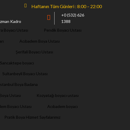
Haftanın Tüm Günleri : 8:00 – 22:00
+0 (532) 626
 Uzman Kadro
1388
ra Boyacı Ustası
Pendik Boyacı Ustası
arı
Acıbadem Boya Ustası
Şerifali Boyacı Ustası
Sancaktepe boyacı
Sultanbeyli Boyacı Ustası
İstanbul Boya Badana
i Boya Ustası
Kozyatağı boyacı ustası
dem Boyacı Ustası
Acıbadem boyacı
Pratik Boya Hizmet Sayfalarımız