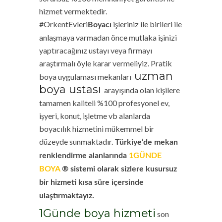
hizmet vermektedir.
#OrkentEvleri
işleriniz ile birileri ile
Boyacı
anlaşmaya varmadan önce mutlaka işinizi
yaptıracağınız ustayı veya firmayı
araştırmalı öyle karar vermeliyiz.
Pratik
uzman
boya uygulaması mekanları
boya ustası
arayışında olan kişilere
tamamen kaliteli %100 profesyonel ev,
işyeri, konut, işletme vb alanlarda
boyacılık hizmetini mükemmel bir
düzeyde sunmaktadır.
Türkiye’de mekan
renklendirme alanlarında
1GÜNDE
BOYA
® sistemi olarak sizlere kusursuz
bir hizmeti kısa süre içersinde
ulaştırmaktayız.
1Günde boya hizmeti
son