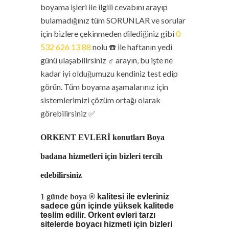
boyama işleri ile ilgili cevabını arayıp
bulamadığınız tüm SORUNLAR ve sorular
için bizlere çekinmeden dilediğiniz gibi
0
532 626 13 88
nolu ☎️ ile haftanın yedi
günü ulaşabilirsiniz ‍♂️ arayın, bu işte ne
kadar iyi olduğumuzu kendiniz test edip
görün. Tüm boyama aşamalarınız için
sistemlerimizi çözüm ortağı olarak
görebilirsiniz ✅
ORKENT EVLERİ konutları Boya
badana hizmetleri için bizleri tercih
edebilirsiniz
1 günde boya
®
kalitesi ile evleriniz
sadece gün içinde yüksek kalitede
teslim edilir. Orkent evleri tarzı
sitelerde boyacı hizmeti için bizleri