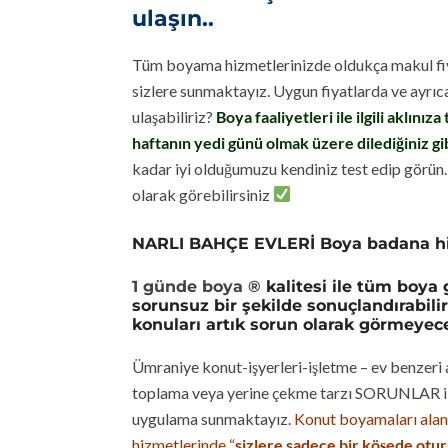
ulaşın..
Tüm boyama hizmetlerinizde oldukça makul fiya
sizlere sunmaktayız. Uygun fiyatlarda ve ayrı
ulaşabiliriz?
Boya faaliyetleri ile ilgili aklını
haftanın yedi günü olmak üzere dilediğiniz gi
kadar iyi olduğumuzu kendiniz test edip görün
olarak görebilirsiniz
NARLI BAHÇE EVLERİ Boya badana hizme
1 günde boya
®
kalitesi ile tüm boya 
sorunsuz bir şekilde sonuçlandırabilir
konuları artık sorun olarak görmeyece
Ümraniye konut-işyerleri-işletme – ev benzeri
toplama veya yerine çekme tarzı SORUNLAR ile
uygulama sunmaktayız.
Konut boyamaları ala
hizmetlerinde “
sizlere sadece bir köşede otu