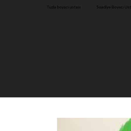
Tuzla boyacı ustası
Suadiye Boyacı Ust