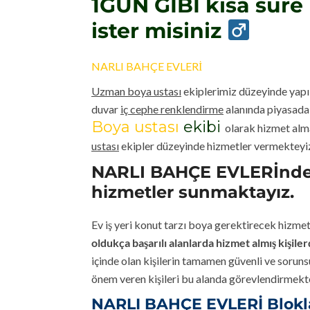
1GÜN GİBİ kısa sür
ister misiniz
NARLI BAHÇE EVLERİ
Uzman boya ustası
ekiplerimiz düzeyinde yapıl
duvar
iç cephe renklendirme
alanında piyasadak
Boya ustası
ekibi
olarak hizmet alma
ustası
ekipler düzeyinde hizmetler vermekteyi
NARLI BAHÇE EVLERİnde i
hizmetler sunmaktayız.
Ev iş yeri konut tarzı boya gerektirecek hizmet
oldukça başarılı alanlarda hizmet almış kişile
içinde olan kişilerin tamamen güvenli ve soruns
önem veren kişileri bu alanda görevlendirmekt
NARLI BAHÇE EVLERİ Blokları