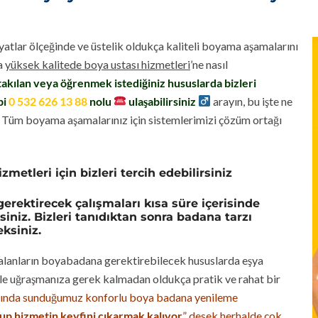
tlar ölçeğinde ve üstelik oldukça kaliteli boyama aşamalarını
ca
yüksek kalitede boya ustası hizmetleri
’ne nasıl
za takılan veya öğrenmek istediğiniz hususlarda bizleri
bi
0 532 626 13 88
nolu
ulaşabilirsiniz
arayın, bu işte ne
. Tüm boyama aşamalarınız için sistemlerimizi çözüm ortağı
tleri için bizleri tercih edebilirsiniz
gerektirecek çalışmaları kısa süre içerisinde
siniz. Bizleri tanıdıktan sonra badana tarzı
ksiniz.
 alanların boyabadana gerektirebilecek hususlarda eşya
 uğraşmanıza gerek kalmadan oldukça pratik ve rahat bir
nında sunduğumuz konforlu boya badana yenileme
rup hizmetin keyfini çıkarmak kalıyor
”
desek herhalde çok