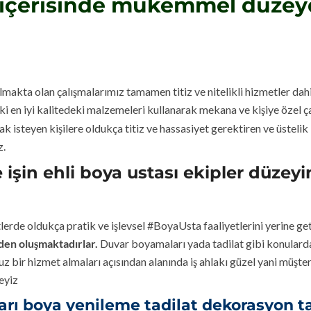
e içerisinde mükemmel düzey
makta olan çalışmalarımız tamamen titiz ve nitelikli hizmetler dah
i en iyi kalitedeki malzemeleri kullanarak mekana ve kişiye özel 
k isteyen kişilere oldukça titiz ve hassasiyet gerektiren ve üsteli
z.
şin ehli boya ustası ekipler düz
lerde oldukça pratik ve işlevsel #BoyaUsta faaliyetlerini yerine g
rden oluşmaktadırlar.
Duvar boyamaları yada tadilat gibi konularda
uz bir hizmet almaları açısından alanında iş ahlakı güzel yani müşt
eyiz
 boya yenileme tadilat dekorasyon tarzı