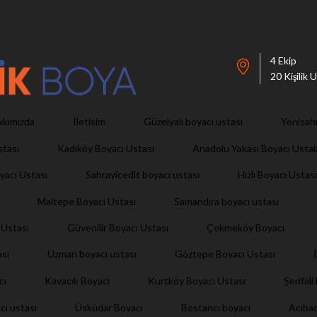
4 Ekip
20 Kişilik
İletisim
kkımızda
Güzelyalı boyacı ustası
Yenisah
stası
Kadıköy Boyacı Ustası
Anadolu Yakası Boyacı Ustal
yacı Ustası
Sahrayicedit boyacı ustası
Hızlı Boyacı Ustası
Maltepe Boyacı Ustası
Samandıra boyacı ustası
 Ustası
Güvenilir Boyacı Ustası
Çekmeköy Boyacı
ası
Uzman boyacı ustası
Göztepe Boyacı Ustası
Şerifal
cı
Kavacık Boyacı
Kurtköy Boyacı Ustası
cı ustası
Üsküdar Boyacı
Bostancı boyacı
Acıba