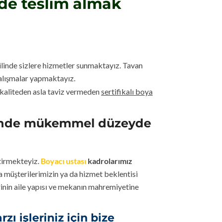
de teslim almak
ilinde sizlere hizmetler sunmaktayız. Tavan
çalışmalar yapmaktayız.
k kaliteden asla taviz vermeden
sertifikalı boya
eyinde mükemmel düzeyde
etirmekteyiz.
Boyacı ustası
kadrolarımız
 müşterilerimizin ya da hizmet beklentisi
erinin aile yapısı ve mekanın mahremiyetine
 işleriniz için bize