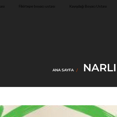
Kayışdağı Boyacı Ustası
ası
Fikirtepe boyacı ustası
NARLI
ANA SAYFA