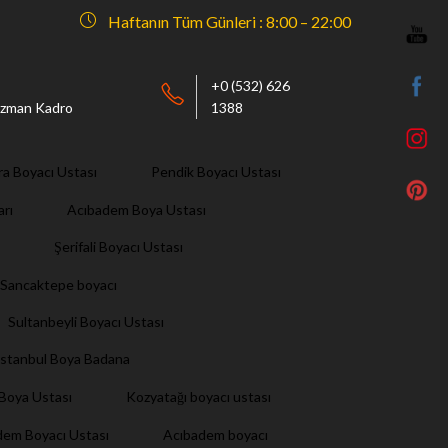
Haftanın Tüm Günleri : 8:00 – 22:00
+0 (532) 626
 Uzman Kadro
1388
ra Boyacı Ustası
Pendik Boyacı Ustası
arı
Acıbadem Boya Ustası
Şerifali Boyacı Ustası
Sancaktepe boyacı
Sultanbeyli Boyacı Ustası
İstanbul Boya Badana
i Boya Ustası
Kozyatağı boyacı ustası
dem Boyacı Ustası
Acıbadem boyacı