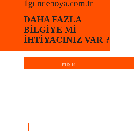
1gündeboya.com.tr
DAHA FAZLA
BILGIYE MI
İHTIYACINIZ VAR ?
İLETIŞIM
Türkiye’nin dört bir yanında sahada
bulunan profesyonel ekiplerimizle, yaşam
ve çalışma alanlarınızı hızlı, düzenli ve
profesyonel boya badana hizmetiyle
yeniliyoruz.
SAYFALAR