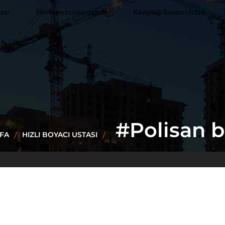
Kayışdağı Boyacı Ustası
ası
Fikirtepe boyacı ustası
#Polisan 
FA
HIZLI BOYACI USTASI