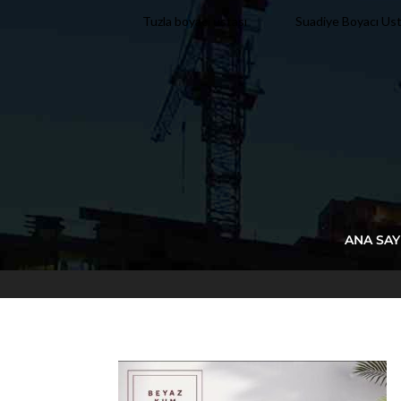
Tuzla boyacı ustası
Suadiye Boyacı Ust
ANA SAY