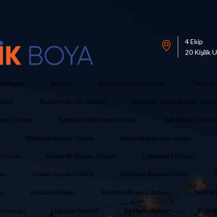
4 Ekip
20 Kişilik
İletisim
kkımızda
Güzelyalı boyacı ustası
Yenisah
stası
Kadıköy Boyacı Ustası
Anadolu Yakası Boyacı Ustal
yacı Ustası
Sahrayicedit boyacı ustası
Hızlı Boyacı Ustası
Maltepe Boyacı Ustası
Samandıra boyacı ustası
 Ustası
Güvenilir Boyacı Ustası
Çekmeköy Boyacı
ası
Uzman boyacı ustası
Göztepe Boyacı Ustası
Şerifal
cı
Kavacık Boyacı
Kurtköy Boyacı Ustası
cı ustası
Üsküdar Boyacı
Bostancı boyacı
Acıba