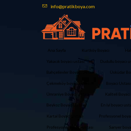
info@pratikboya.com
Ana Sayfa
Kurtköy Boyacı
Ha
Yakacık boyacı ustası
Dudullu boyacı u
Bahçelievler Boyacı Ustası
Üsküdar Bo
Çekmeköy boyacı ustası
Boyacı Ustası
Ümraniye Boyacı Ustası
Kaliteli Boyacı
Beykoz Boyacı Ustası
En iyi boyacı ust
Kartal Boyacı Ustası
Profesyonel boya
Profesyonel boyacı ustası
Sarıyer boya