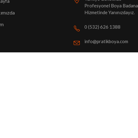
Sayfa
Profesyonel Boya Badana
Hizmetinde Yanınızdayız.
ımızda
im
0 (532) 626 1388
info@pratikboya.com
A