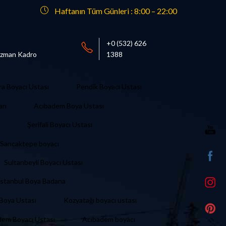
Haftanın Tüm Günleri : 8:00 – 22:00
+0 (532) 626
 Uzman Kadro
1388
ra Boyacı Ustası
Pendik Boyacı Ustası
arı
Acıbadem Boya Ustası
Şerifali Boyacı Ustası
Sancaktepe boyacı
Sultanbeyli Boyacı Ustası
İstanbul Boya Badana
i Boya Ustası
Kozyatağı boyacı ustası
dem Boyacı Ustası
Acıbadem boyacı