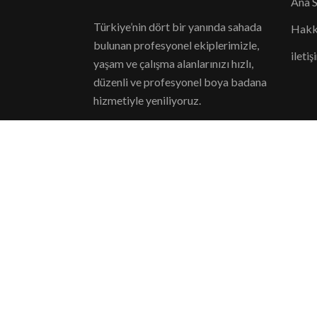
Ana 
Türkiye’nin dört bir yanında sahada
Hakk
bulunan profesyonel ekiplerimizle,
iletiş
yaşam ve çalışma alanlarınızı hızlı,
düzenli ve profesyonel boya badana
hizmetiyle yeniliyoruz.