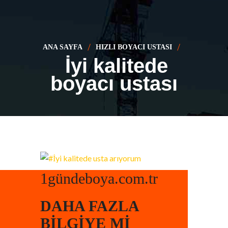
ANA SAYFA
HIZLI BOYACI USTASI
İyi kalitede
boyacı ustası
1gündeboya.com.tr
DAHA FAZLA
BILGIYE MI