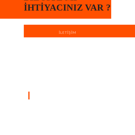
İHTIYACINIZ VAR ?
İLETIŞIM
Türkiye’nin dört bir yanında sahada
bulunan profesyonel ekiplerimizle, yaşam
ve çalışma alanlarınızı hızlı, düzenli ve
profesyonel boya badana hizmetiyle
yeniliyoruz.
SAYFALAR
Ana Sayfa
Hakkımızda
iletişim