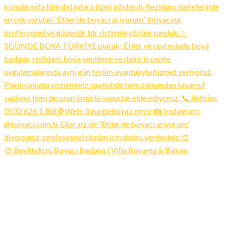
🎨 Beylikdüzü Boyacı Badana | Villa Boyama & Bakım