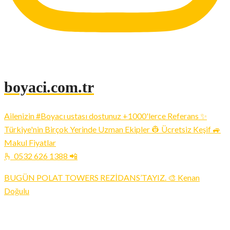
boyaci.com.tr
Ailenizin #Boyacı ustası dostunuz +1000'lerce Referans ✨
Türkiye'nin Birçok Yerinde Uzman Ekipler 👷 Ücretsiz Keşif 🚙
Makul Fiyatlar
🫰 0532 626 1388 📲
BUGÜN POLAT TOWERS REZİDANS’TAYIZ. 🎨 Kenan
Doğulu