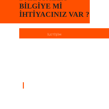
BILGIYE MI
İHTIYACINIZ VAR ?
İLETIŞIM
Türkiye’nin dört bir yanında sahada
bulunan profesyonel ekiplerimizle, yaşam
ve çalışma alanlarınızı hızlı, düzenli ve
profesyonel boya badana hizmetiyle
yeniliyoruz.
SAYFALAR
Ana Sayfa
Hakkımızda