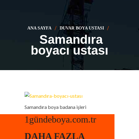
ANA SAYFA
DUVAR BOYA USTASI
Samandıra
boyacı ustası
Samandıra boya badana işleri
1gündeboya.com.tr
DAHA FAZLA