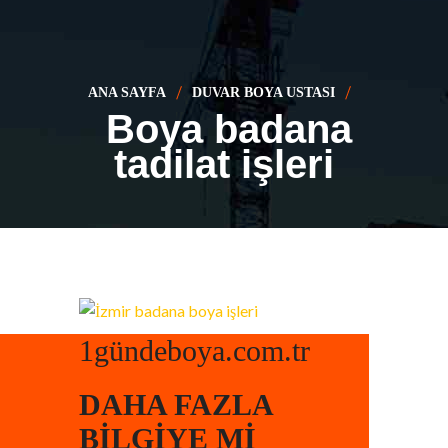
ANA SAYFA
DUVAR BOYA USTASI
Boya badana
tadilat işleri
1gündeboya.com.tr
DAHA FAZLA
BILGIYE MI