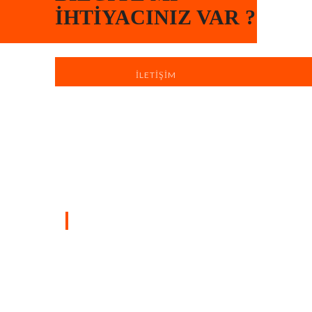
İHTIYACINIZ VAR ?
İLETIŞIM
Türkiye’nin dört bir yanında sahada
bulunan profesyonel ekiplerimizle, yaşam
ve çalışma alanlarınızı hızlı, düzenli ve
profesyonel boya badana hizmetiyle
yeniliyoruz.
SAYFALAR
Ana Sayfa
Hakkımızda
iletişim