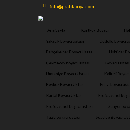
info@pratikboya.com
Ana Sayfa
Kurtköy Boyacı
Ha
Yakacık boyacı ustası
Dudullu boyacı u
Bahçelievler Boyacı Ustası
Üsküdar Bo
Çekmeköy boyacı ustası
Boyacı Ustası
Ümraniye Boyacı Ustası
Kaliteli Boyacı
Beykoz Boyacı Ustası
En iyi boyacı ust
Kartal Boyacı Ustası
Profesyonel boya
Profesyonel boyacı ustası
Sarıyer boya
Tuzla boyacı ustası
Suadiye Boyacı Ust