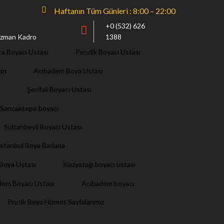
Haftanın Tüm Günleri : 8:00 – 22:00
+0 (532) 626
 Uzman Kadro
1388
ra Boyacı Ustası
Pendik Boyacı Ustası
arı
Acıbadem Boya Ustası
Şerifali Boyacı Ustası
Sancaktepe boyacı
Sultanbeyli Boyacı Ustası
İstanbul Boya Badana
i Boya Ustası
Kozyatağı boyacı ustası
dem Boyacı Ustası
Acıbadem boyacı
Pratik Boya Hizmet Sayfalarımız