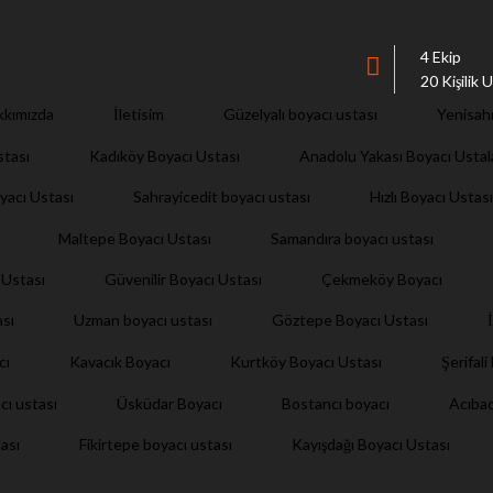
4 Ekip
20 Kişilik
İletisim
kkımızda
Güzelyalı boyacı ustası
Yenisah
stası
Kadıköy Boyacı Ustası
Anadolu Yakası Boyacı Ustal
yacı Ustası
Sahrayicedit boyacı ustası
Hızlı Boyacı Ustası
Maltepe Boyacı Ustası
Samandıra boyacı ustası
 Ustası
Güvenilir Boyacı Ustası
Çekmeköy Boyacı
ası
Uzman boyacı ustası
Göztepe Boyacı Ustası
Şerifal
cı
Kavacık Boyacı
Kurtköy Boyacı Ustası
cı ustası
Üsküdar Boyacı
Bostancı boyacı
Acıba
Kayışdağı Boyacı Ustası
ası
Fikirtepe boyacı ustası