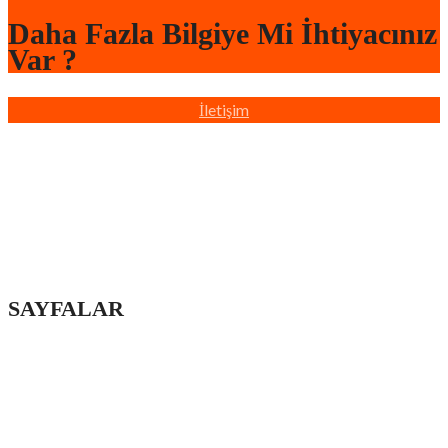
Daha Fazla Bilgiye Mi İhtiyacınız
Var ?
İletişim
Türkiye’nin dört bir yanında sahada bulunan profesyonel
ekiplerimizle, yaşam ve çalışma alanlarınızı hızlı, düzenli ve
profesyonel boya badana hizmetiyle yeniliyoruz.
SAYFALAR
Ana Sayfa
Hakkımızda
iletişim