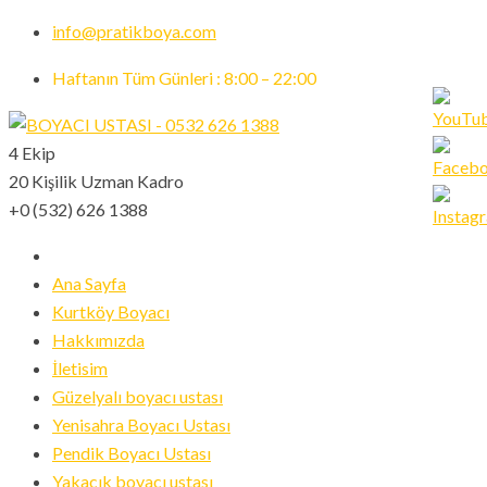
info@pratikboya.com
Haftanın Tüm Günleri : 8:00 – 22:00
4 Ekip
20 Kişilik Uzman Kadro
Set
+0 (532) 626 1388
Youtub
Channe
ID
Ana Sayfa
Kurtköy Boyacı
Hakkımızda
İletisim
Güzelyalı boyacı ustası
Yenisahra Boyacı Ustası
Pendik Boyacı Ustası
Yakacık boyacı ustası