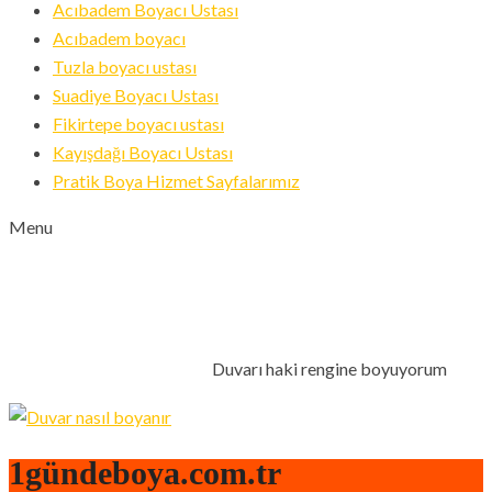
Acıbadem Boyacı Ustası
Acıbadem boyacı
Tuzla boyacı ustası
Suadiye Boyacı Ustası
Fikirtepe boyacı ustası
Kayışdağı Boyacı Ustası
Pratik Boya Hizmet Sayfalarımız
Menu
DUVARI HAKI RENGINE
BOYUYORUM
Duvarı haki rengine boyuyorum
ANA SAYFA
BOYACI USTASI
1gündeboya.com.tr