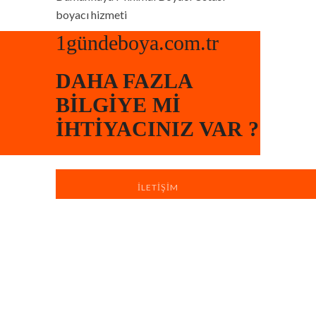
boyacı hizmeti
1gündeboya.com.tr
DAHA FAZLA
BILGIYE MI
İHTIYACINIZ VAR ?
İLETIŞIM
Türkiye’nin dört bir yanında sahada
bulunan profesyonel ekiplerimizle, yaşam
ve çalışma alanlarınızı hızlı, düzenli ve
profesyonel boya badana hizmetiyle
yeniliyoruz.