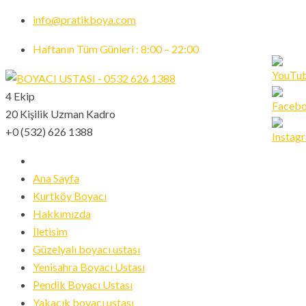
info@pratikboya.com
Haftanın Tüm Günleri : 8:00 – 22:00
4 Ekip
20 Kişilik Uzman Kadro
Set
+0 (532) 626 1388
Youtub
Channe
ID
Ana Sayfa
Kurtköy Boyacı
Hakkımızda
İletisim
Güzelyalı boyacı ustası
Yenisahra Boyacı Ustası
Pendik Boyacı Ustası
Yakacık boyacı ustası