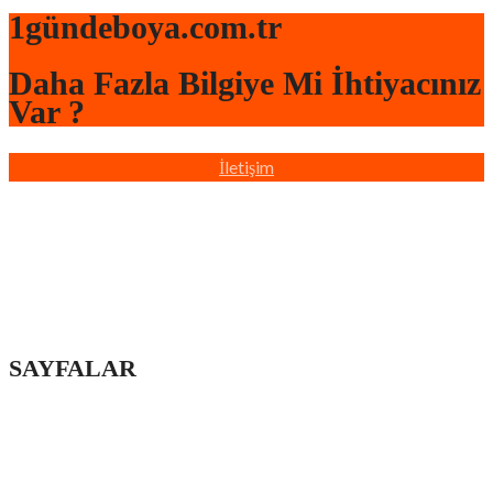
1gündeboya.com.tr
Daha Fazla Bilgiye Mi İhtiyacınız
Var ?
İletişim
Türkiye’nin dört bir yanında sahada bulunan profesyonel
ekiplerimizle, yaşam ve çalışma alanlarınızı hızlı, düzenli ve
profesyonel boya badana hizmetiyle yeniliyoruz.
SAYFALAR
Ana Sayfa
Hakkımızda