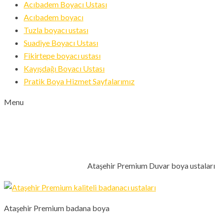
Acıbadem Boyacı Ustası
Acıbadem boyacı
Tuzla boyacı ustası
Suadiye Boyacı Ustası
Fikirtepe boyacı ustası
Kayışdağı Boyacı Ustası
Pratik Boya Hizmet Sayfalarımız
Menu
ATAŞEHIR PREMIUM DUVAR
BOYA USTALARI
Ataşehir Premium Duvar boya ustaları
ANA SAYFA
BOYA USTASI
Ataşehir Premium badana boya