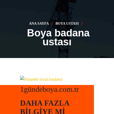
ANA SAYFA
BOYA USTASI
Boya badana
ustası
1gündeboya.com.tr
DAHA FAZLA
BILGIYE MI