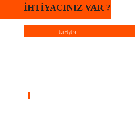
İHTIYACINIZ VAR ?
İLETIŞIM
Türkiye’nin dört bir yanında sahada
bulunan profesyonel ekiplerimizle, yaşam
ve çalışma alanlarınızı hızlı, düzenli ve
profesyonel boya badana hizmetiyle
yeniliyoruz.
SAYFALAR
Ana Sayfa
Hakkımızda
iletişim