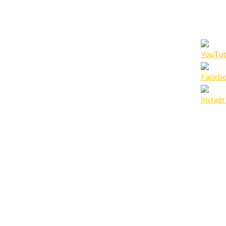
Set
Youtub
Channe
ID