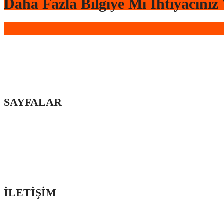
Daha Fazla Bilgiye Mi İhtiyacınız
Türkiye’nin dört bir yanında sahada bulunan profesyonel ekiplerim
SAYFALAR
Ana Sayfa
Hakkımızda
iletişim
İLETİŞİM
Türkiye Genelinde