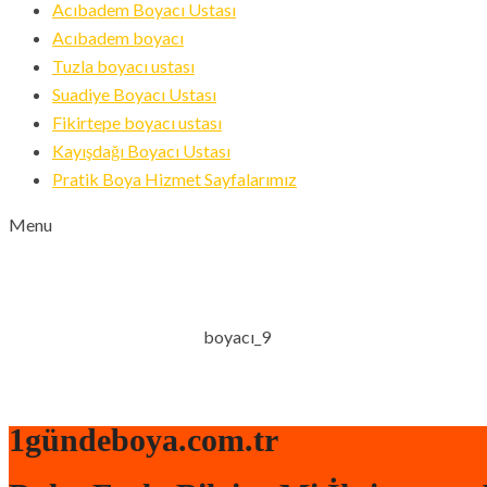
Acıbadem Boyacı Ustası
Acıbadem boyacı
Tuzla boyacı ustası
Suadiye Boyacı Ustası
Fikirtepe boyacı ustası
Kayışdağı Boyacı Ustası
Pratik Boya Hizmet Sayfalarımız
Menu
BOYACI_9
boyacı_9
ANA SAYFA
BOYA BADANA
1gündeboya.com.tr