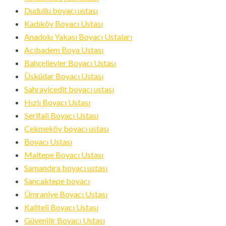
Dudullu boyacı ustası
Kadıköy Boyacı Ustası
Anadolu Yakası Boyacı Ustaları
Acıbadem Boya Ustası
Bahçelievler Boyacı Ustası
Üsküdar Boyacı Ustası
Sahrayicedit boyacı ustası
Hızlı Boyacı Ustası
Şerifali Boyacı Ustası
Çekmeköy boyacı ustası
Boyacı Ustası
Maltepe Boyacı Ustası
Samandıra boyacı ustası
Sancaktepe boyacı
Ümraniye Boyacı Ustası
Kaliteli Boyacı Ustası
Güvenilir Boyacı Ustası