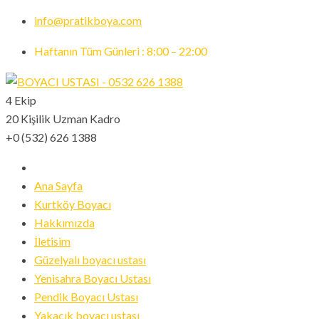
info@pratikboya.com
Haftanın Tüm Günleri : 8:00 – 22:00
4 Ekip
20 Kişilik Uzman Kadro
+0 (532) 626 1388
Ana Sayfa
Kurtköy Boyacı
Hakkımızda
İletisim
Güzelyalı boyacı ustası
Yenisahra Boyacı Ustası
Pendik Boyacı Ustası
Yakacık boyacı ustası