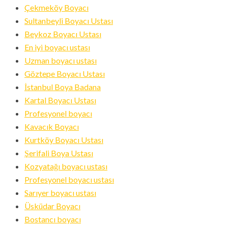
Çekmeköy Boyacı
Sultanbeyli Boyacı Ustası
Beykoz Boyacı Ustası
En iyi boyacı ustası
Uzman boyacı ustası
Göztepe Boyacı Ustası
İstanbul Boya Badana
Kartal Boyacı Ustası
Profesyonel boyacı
Kavacık Boyacı
Kurtköy Boyacı Ustası
Şerifali Boya Ustası
Kozyatağı boyacı ustası
Profesyonel boyacı ustası
Sarıyer boyacı ustası
Üsküdar Boyacı
Bostancı boyacı