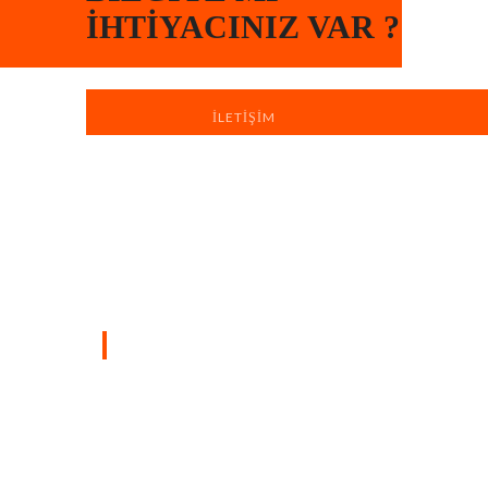
İHTIYACINIZ VAR ?
İLETIŞIM
Türkiye’nin dört bir yanında sahada
bulunan profesyonel ekiplerimizle, yaşam
ve çalışma alanlarınızı hızlı, düzenli ve
profesyonel boya badana hizmetiyle
yeniliyoruz.
SAYFALAR
Ana Sayfa
Hakkımızda
iletişim