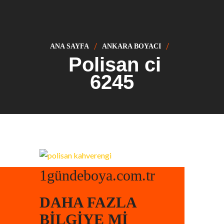
ANA SAYFA
ANKARA BOYACI
Polisan ci
6245
1gündeboya.com.tr
DAHA FAZLA
BILGIYE MI