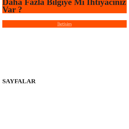
Daha Fazla Bilgiye Mi İhtiyacınız
Var ?
İletişim
Türkiye’nin dört bir yanında sahada bulunan profesyonel
ekiplerimizle, yaşam ve çalışma alanlarınızı hızlı, düzenli ve
profesyonel boya badana hizmetiyle yeniliyoruz.
SAYFALAR
Ana Sayfa
Hakkımızda
iletişim