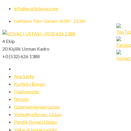
info@pratikboya.com
Haftanın Tüm Günleri : 8:00 – 22:00
4 Ekip
20 Kişilik Uzman Kadro
Set
+0 (532) 626 1388
Youtub
Channe
ID
Ana Sayfa
Kurtköy Boyacı
Hakkımızda
İletisim
Güzelyalı boyacı ustası
Yenisahra Boyacı Ustası
Pendik Boyacı Ustası
Yakacık boyacı ustası