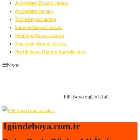
Acıbadem Boyacı Ustası
Acıbadem boyacı
Tuzla boyacı ustası
Suadiye Boyacı Ustası
Fikirtepe boyacı ustası
Kayışdağı Boyacı Ustası
Pratik Boya Hizmet Sayfalarımız
Menu
FILLI BOYA DAĞ KRISTALI
Filli Boya dağ kristali
ANA SAYFA
ANKARA BOYACI
1gündeboya.com.tr