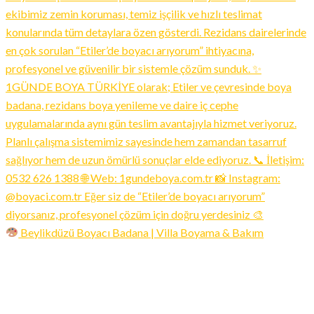
Beylikdüzü Boyacı Badana | Villa Boyama & Bakım