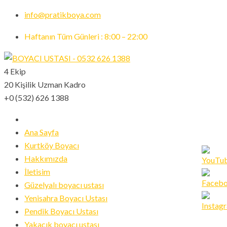
info@pratikboya.com
Haftanın Tüm Günleri : 8:00 – 22:00
4 Ekip
20 Kişilik Uzman Kadro
+0 (532) 626 1388
Ana Sayfa
Kurtköy Boyacı
Hakkımızda
İletisim
Güzelyalı boyacı ustası
Set
Yenisahra Boyacı Ustası
Youtub
Pendik Boyacı Ustası
Channe
Yakacık boyacı ustası