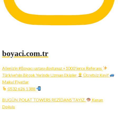
boyaci.com.tr
Ailenizin #Boyacı ustası dostunuz +1000'lerce Referans
Türkiye'nin Birçok Yerinde Uzman Ekipler
Ücretsiz Keşif
Makul Fiyatlar
0532 626 1388
BUGÜN POLAT TOWERS REZİDANS’TAYIZ.
Kenan
Doğulu