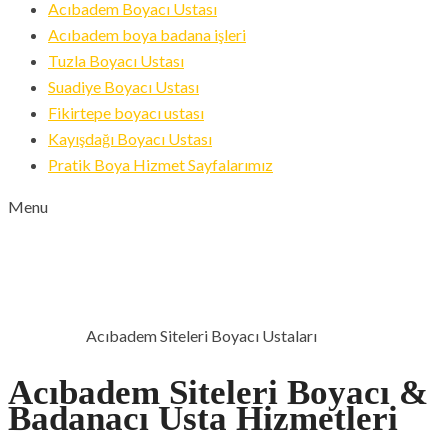
Acıbadem Boyacı Ustası
Acıbadem boya badana işleri
Tuzla Boyacı Ustası
Suadiye Boyacı Ustası
Fikirtepe boyacı ustası
Kayışdağı Boyacı Ustası
Pratik Boya Hizmet Sayfalarımız
Menu
ACIBADEM SITELERI
BOYACI USTALARI
Acıbadem Siteleri Boyacı Ustaları
ANA SAYFA
Acıbadem Siteleri Boyacı &
Badanacı Usta Hizmetleri